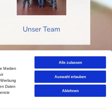
Unser Team
Alle zulassen
le Medien
ir
Auswahl erlauben
, Werbung
ren Daten
Ablehnen
ienste
 E-Mail
karobau.braum@t-online.de