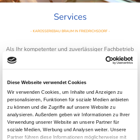
Services
- KAROSSERIEBAU BRAUM IN FRIEDRICHSDORF -
Als Ihr kompetenter und zuverlässiger Fachbetrieb
bietet Ihnen die Karosseriebau Braum GmbH einen
zuverlässigen Kundendienst an. Dabei legen wir
Wert auf Ihre Zufriedenheit und ein sehr gutes
Diese Webseite verwendet Cookies
Preis-Leistungs-Verhältnis.
Wir verwenden Cookies, um Inhalte und Anzeigen zu
personalisieren, Funktionen für soziale Medien anbieten
zu können und die Zugriffe auf unsere Website zu
Vereinbaren Sie gleich telefonisch oder vor Ort
analysieren. Außerdem geben wir Informationen zu Ihrer
einen Termin bei uns. Unser sehr gut ausgebildetes
Verwendung unserer Website an unsere Partner für
Team kümmert sich dann schnell und unkompliziert
soziale Medien, Werbung und Analysen weiter. Unsere
um Ihr Fahrzeug. Haben Sie noch Fragen? Dann
Partner führen diese Informationen möglicherweise mit