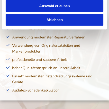
Karosseriebau Braum
Auswahl erlauben
Ausbildung und regelmäßige Schulungen des
Ablehnen
Fachpersonals
transparente Abläufe
Anwendung modernster Reparaturverfahren
Verwendung von Originalersatzteilen und
Markenprodukten
professionelle und saubere Arbeit
hoher Qualitätsanspruch an unsere Arbeit
Einsatz modernster Instandsetzungssysteme und
Geräte
Audatex-Schadenkalkulation